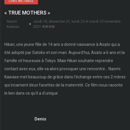
LONG MÉTRAGE
« TRUE MOTHERS »
Naomi
Jeudi 18, dimanche 21, lundi 22 et mardi 23 novembre
Kawase
2021 ❷❸❻❼
Hikari, une jeune fille de 14 ans a donné naissance à Asato qui a
été adopté par Satoko et son mari. Aujourd’hui, Asato a 6 ans et la
famille vit heureuse à Tokyo. Mais Hikari souhaite reprendre
contact avec eux, elle va alors provoquer une rencontre… Naomi
Kawase met beaucoup de grâce dans l'échange entre ces 2 mères
qui incarnent deux facettes de la maternité. Ce film nous raconte
le lien dans ce qu'il a d'unique.
Denis