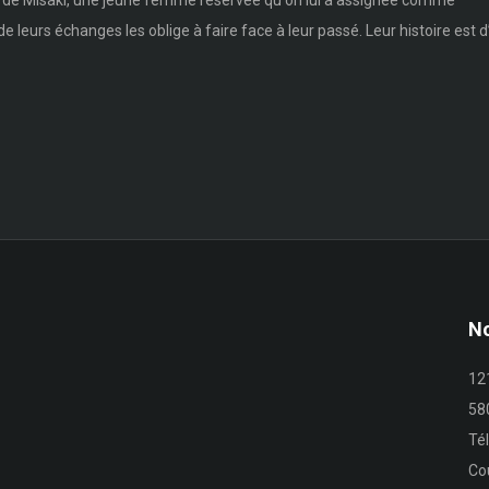
ance de Misaki, une jeune femme réservée qu'on lui a assignée comme
 de leurs échanges les oblige à faire face à leur passé. Leur histoire est 
No
12
58
Té
Co