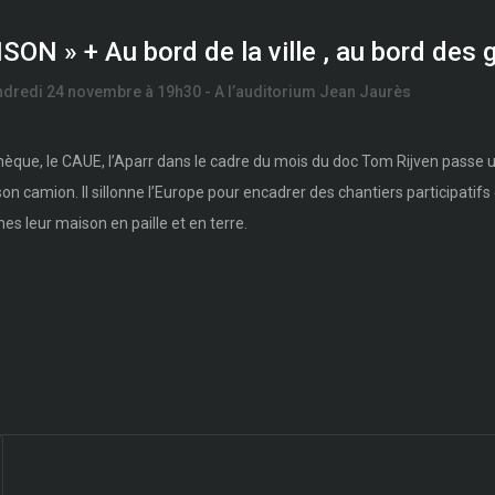
ON » + Au bord de la ville , au bord des 
dredi 24 novembre à 19h30 - A l’auditorium Jean Jaurès
hèque, le CAUE, l’Aparr dans le cadre du mois du doc Tom Rijven passe
son camion. Il sillonne l’Europe pour encadrer des chantiers participatifs 
s leur maison en paille et en terre.