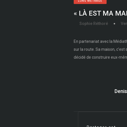
LONG MÉTRAGE
« LÀ EST MA MAIS
Sophie Réthoré
Ven
En partenariat avec la Médiat
sur la route. Sa maison, c’est 
décidé de construire eux-même
Denis