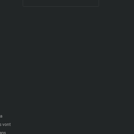
la
s vont
dans