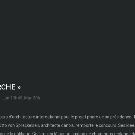
RCHE »
, Lun 13h45, Mar 20h
urs d’architecture international pour le projet phare de sa présidence : 
Otto von Spreckelsen, architecte danois, remporte le concours. Ses idée
as de la politique. Ce film, porté par un casting de choix, nous replonge 