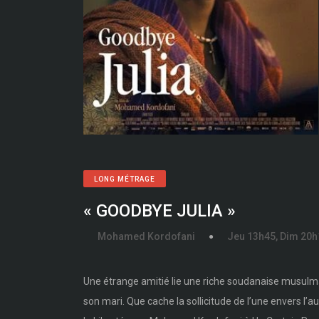
LONG MÉTRAGE
« GOODBYE JULIA »
Mohamed Kordofani
Jeu 13h45, Dim 20h
Une étrange amitié lie une riche soudanaise musul
son mari. Que cache la sollicitude de l’une envers l’au