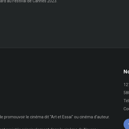
ard au Festival de Cannes 2023.
No
12
58
Té
Co
e promouvoir le cinéma dit "Art et Essai" ou cinéma d'auteur.