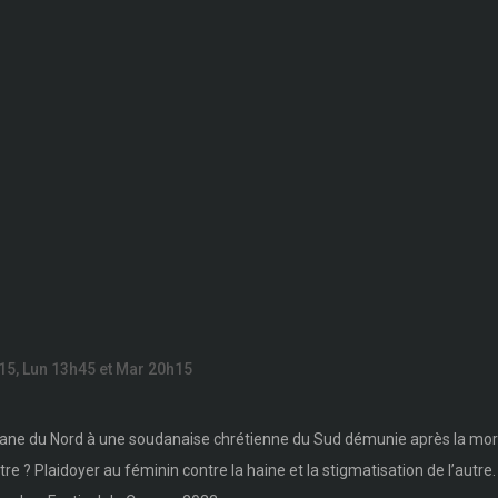
15, Lun 13h45 et Mar 20h15
mane du Nord à une soudanaise chrétienne du Sud démunie après la mor
tre ? Plaidoyer au féminin contre la haine et la stigmatisation de l’autre.