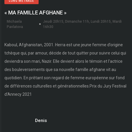
LONG MÉTRAGE
« MA FAMILLE AFGHANE »
Michaela
Jeudi 20h15, Dimanche 11h, Lundi 20h15, Mardi
Pavlatova
16h30
Kaboul, Afghanistan, 2001. Herra est une jeune femme d’origine
tchèque qui, par amour, décide de tout quitter pour suivre celui qui
deviendra son mari, Nazir. Elle devient alors le témoin et l’actrice
des bouleversements que sa nouvelle famille afghane vit au
quotidien. En prêtant son regard de femme européenne sur fond
de différences culturelles et générationnelles.Prix du Jury Festival
d’Annecy 2021
Denis