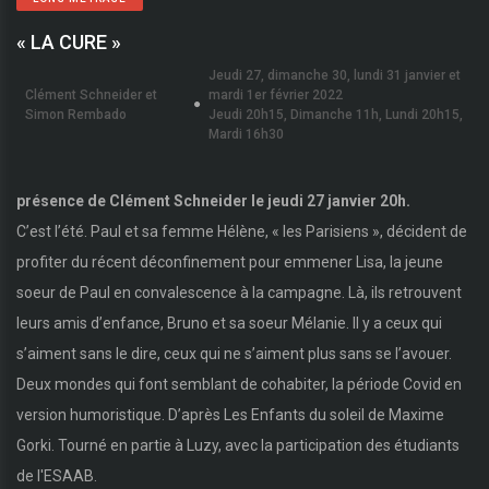
« LA CURE »
Jeudi 27, dimanche 30, lundi 31 janvier et
Clément Schneider et
mardi 1er février 2022
Simon Rembado
Jeudi 20h15, Dimanche 11h, Lundi 20h15,
Mardi 16h30
présence de Clément Schneider le jeudi 27 janvier 20h.
C’est l’été. Paul et sa femme Hélène, « les Parisiens », décident de
profiter du récent déconfinement pour emmener Lisa, la jeune
soeur de Paul en convalescence à la campagne. Là, ils retrouvent
leurs amis d’enfance, Bruno et sa soeur Mélanie. Il y a ceux qui
s’aiment sans le dire, ceux qui ne s’aiment plus sans se l’avouer.
Deux mondes qui font semblant de cohabiter, la période Covid en
version humoristique. D’après Les Enfants du soleil de Maxime
Gorki. Tourné en partie à Luzy, avec la participation des étudiants
de l'ESAAB.