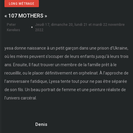
LONG MÉTRAGE
« 107 MOTHERS »
Peter
Jeudi 17, dimanche 20, lundi 21 et mardi 22 novembre
Kerekes
2022
yesa donne naissance à un petit garçon dans une prison d’Ukraine,
où les mères peuvent s’occuper de leurs enfants jusqu’à leurs trois
ans. Ensuite, Il faut trouver un membre de la famille prêt à le
recueilllir, ou le placer définitivement en orphelinat. À l’approche de
l’anniversaire fatidique, Lyesa tente tout pour ne pas être séparée
de son fils. Un beau portrait de femme et une peinture réaliste de
l’univers carcéral.
Denis