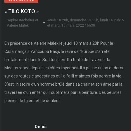
« TILO KOTO »
Sophie Bachelier et
Jeudi 10 20h, dimanche 13 11h, lundi 14 20h15
Valérie Malek
et mardi 15 mars 2022 16h30
En présence de Valérie Malek le jeudi 10 mars à 20h Pour le
Casamançais Yancouba Badji, le rêve de l’Europe s’arrête
brutalement dans le Sud tunisien. Il a tenté de traverser la
Méditerranée depuis les côtes libyennes. Il a passé un an et demi
sur des routes clandestines et il a failli maintes fois perdre la vie.
C’est l’histoire d’un homme brûlé dans sa chair et son âme par la
traversée d’un enfer qu’il sublimera par la peinture. Des oeuvres
pleines de talent et de douleur.
Denis