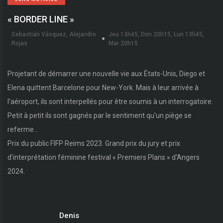
« BORDER LINE »
Sebastián Vásquez, Alejandro
Jeu 13h45, Dim 20h15, Lun 13h45,
Rojas
Mar 20h15
Projetant de démarrer une nouvelle vie aux États-Unis, Diego et
Elena quittent Barcelone pour New-York. Mais à leur arrivée à
l'aéroport, ils sont interpellés pour être soumis à un interrogatoire.
Petit à petit ils sont gagnés par le sentiment qu'un piège se
referme...
Prix du public FIFP Reims 2023. Grand prix du jury et prix
d'interprétation féminine festival « Premiers Plans » d'Angers
2024.
Denis